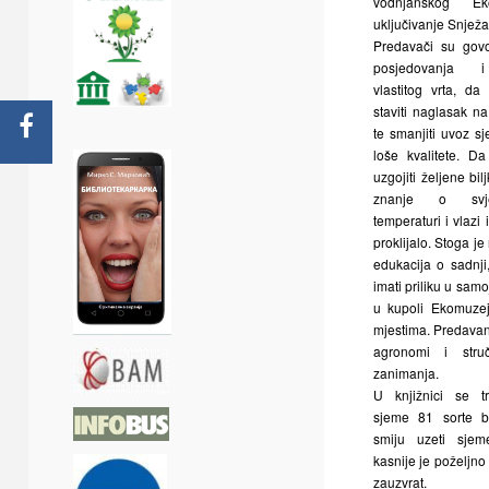
vodnjanskog Ek
uključivanje Snježa
Predavači su govo
posjedovanja i
vlastitog vrta, da
staviti naglasak n
te smanjiti uvoz sj
loše kvalitete. D
uzgojiti željene bil
znanje o svjet
temperaturi i vlazi 
proklijalo. Stoga je
edukacija o sadnj
imati priliku u samoj
u kupoli Ekomuze
mjestima. Predavan
agronomi i struč
zanimanja.
U knjižnici se t
sjeme 81 sorte bi
smiju uzeti sjem
kasnije je poželjno 
zauzvrat.