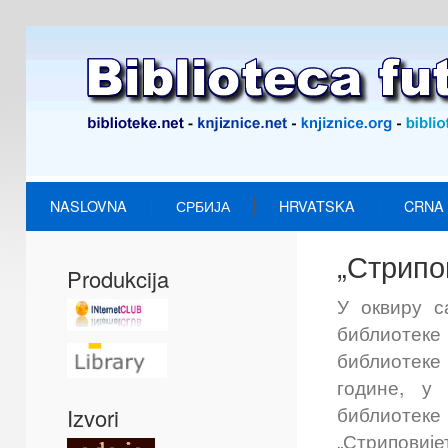
NASLOVNA
СРБИЈА
HRVATSKA
CRNA
„Стрипо
Produkcija
У оквиру с
библиотек
библиотеке 
године, у
библиотек
Izvori
„Стриповиј