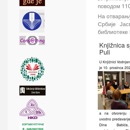
поводом 110
На отварању
Србије Јас
библиотеке
Knjižnica 
Puli
U Knjižnici Vodnjan
je 10. prosinca 20
a na otvorenju 
uvodno predavanje
Dina Babića,