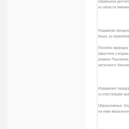
објављена достигн
из области ликовни
Издавачко предузе
Киша, уз приређи
Посебно вриједну
уврштени у издања
романи Пешчаник и
актуелност Кишов
Издавачког предуз
су илустрације ур
Образложење: Изуз
на ниво вишезначн