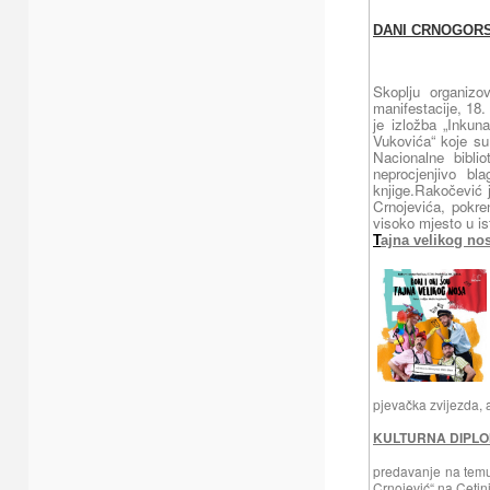
DANI CRNOGORS
Skoplju organizo
manifestacije, 18.
je izložba „Inkun
Vukovića“ koje su
Nacionalne bibl
neprocjenjivo bl
knjige.
Rakočević j
Crnojevića, pokre
visoko mjesto u ist
T
ajna velikog no
pjevačka zvijezda, 
KULTURNA DIPLO
predavanje na temu 
Crnojević“ na Cetin