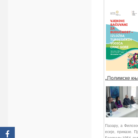
„
Полимске књ
Пазару, а Филозоф
есеје, приказе. 
Београду 1954. го