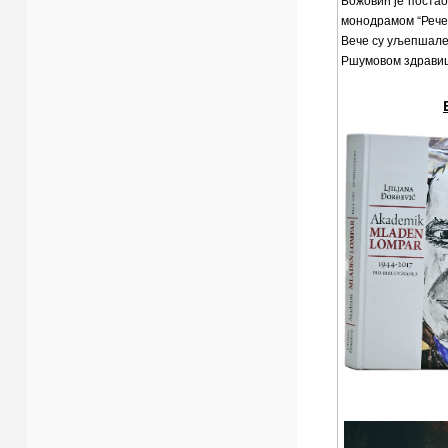
монодрамом “Рече 
Вече су уљепшале
Ршумовом здравиц