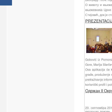
О животу и књиже
књижевника Црне 
Стијовић, док је 
PREZENTACIJ
Gobović iz Pomorsk
Gore, Marija Starčev
Ova aplikacija će 
građe, produženje r
pretraživanje infor
korisnički profil i p
Одржан II Окр
20. септембра 201
еколошку државу,