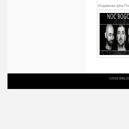
Издавачка кућа Пч
©2026 BIBLI
Prirodni kamen c