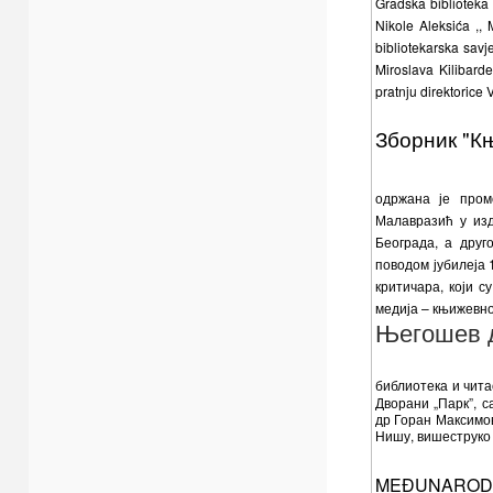
Gradska biblioteka 
Nikole Aleksića ,, 
bibliotekarska savj
Miroslava Kilibarde
pratnju direktorice 
Зборник "К
одржана је пром
Малавразић у из
Београда, а друг
поводом јубилеја
критичара, који с
медија – књижевно
Његошев д
библиотека и чит
Дворани „Парк”, с
др Горан Максимо
Нишу, вишеструко 
MEĐUNARODNI