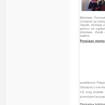
Biblioteke Pomors
Crnojević,
sa Cetinj
Takođe, Komisija z
jednom od najstari
biblioteke
Đurđe 
baštine.
Potpisan memor
predstavnici Prije
Obradović u ime NV
Cilj ovog projekta
promocijom koncepta
Digitalna bibli