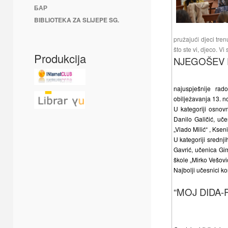
БАР
BIBLIOTEKA ZA SLIJEPE SG.
pružajući djeci tre
što ste vi, djeco. Vi
Produkcija
NJEGOŠEV D
najuspješnije ra
obilježavanja 13. n
U kategoriji osnovn
Danilo Galičić, uč
„Vlado Milić“ , Ksen
U kategoriji srednj
Gavrić, učenica Gi
škole „Mirko Vešovi
Najbolji učesnici 
“MOJ DIDA-