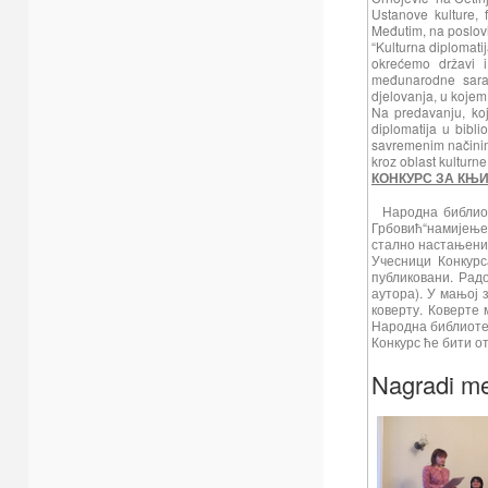
Ustanove kulture, 
Međutim, na poslovi
“Kulturna diplomati
okrećemo državi i
međunarodne sarad
djelovanja, u kojem 
Na predavanju, koj
diplomatija u bibli
savremenim načinim
kroz oblast kulturne
КОНКУРС ЗА КЊ
Народна библио
Грбовић“намијењ
стално настањени 
Учесници Конкурс
публиковани. Рад
аутора). У мањој 
коверту. Коверте
Народна библиотек
Конкурс ће бити о
Nagradi m