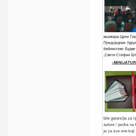
књижара Црне Гор
Предсједник Удру
библиотеке Будве
„Свети Стефан Шт
«MINIJATU
bile garancija za 
autore i jezike na
je za sve one koji 