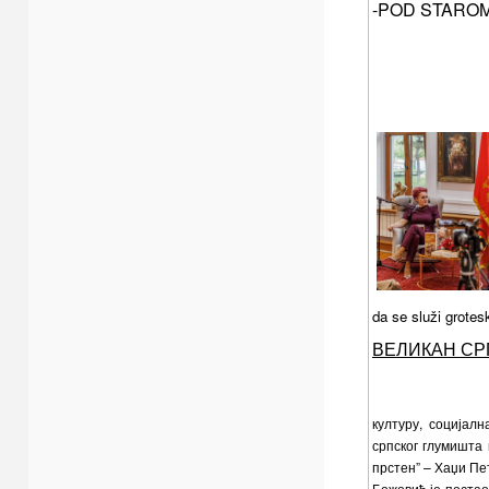
-POD STAROM
da se služi grotesk
ВЕЛИКАН СР
културу, социјал
српског глумишта
прстен” – Хаџи П
Божовић је постао