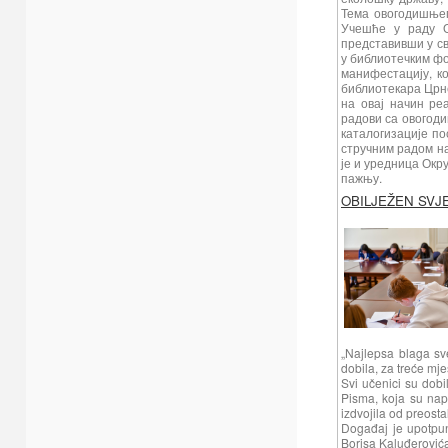
Тема овогодишњег
Учешће у раду О
представивши у св
у библиотечким фо
манифестацију, к
библиотекара Црне
на овај начин ре
радови са овогоди
каталогизације по
стручним радом на
је и уредница Окр
пажњу.
OBILJEŽEN SVJ
„Najlepsa blaga sv
dobila, za treće mj
Svi učenici su dobi
Pisma, koja su nap
izdvojila od preost
Događaj je upotpun
Borisa Kaluđerovića