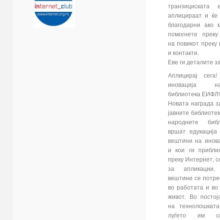
транзициската 
аплицираат и ќе
благодарни ако 
помогнете преку
на повикот преку
и контакти.
Еве ги деталите за
Аплицирај сега
иновација н
библиотека ЕИФЛ!
Новата награда з
јавните библиоте
народните библ
вршат едукација
вештини на инов
и кои ги прибли
преку Интернет, с
за апликации. 
вештини се потре
во работата и во
живот. Во посто
на технолошката
луѓето им с