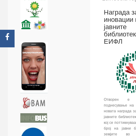
Награда з
иновации 
јавните
библиотек
ЕИФЛ
Отворен е 
поднесување на 
новата награда з
јавните библиоте
кој се поттикнува
број на јавни б
земјите во