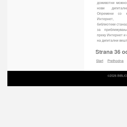
доживотни можно
нови дигитал
Опремени со к
Интернет, 
библиотеки стана
за приближувањ
преку Интернет и
на дигитални веш
Strana 36 o
Start
Prethodna
©2026 BIBLI
Prirodni kamen c