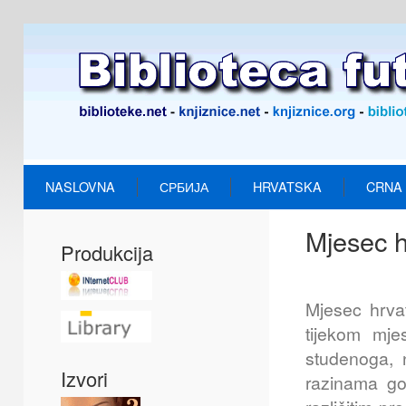
NASLOVNA
СРБИЈА
HRVATSKA
CRNA
Mjesec h
Produkcija
Mjesec hrvat
tijekom mje
studenoga, n
Izvori
razinama gov