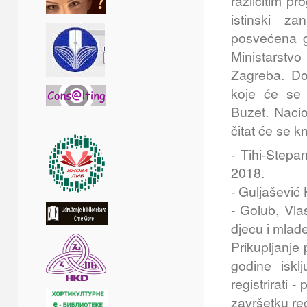
različitim p
istinski za
posvećena g
Ministarstv
Zagreba. Do
koje će se 
Buzet. Nacio
čitat će se kn
- Tihi-Stepa
2018.
- Guljašević
- Golub, Vla
djecu i mlad
Prikupljanje
godine iskl
registrirati 
završetku reg