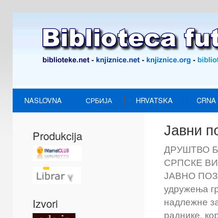
NASLOVNA
СРБИЈА
HRVATSKA
CRNA
Јавни п
Produkcija
ДРУШТВО 
СРПСКЕ ВИШ
ЈАВНО ПОЗИ
удружења гр
надлежне за
Izvori
раднике, ко