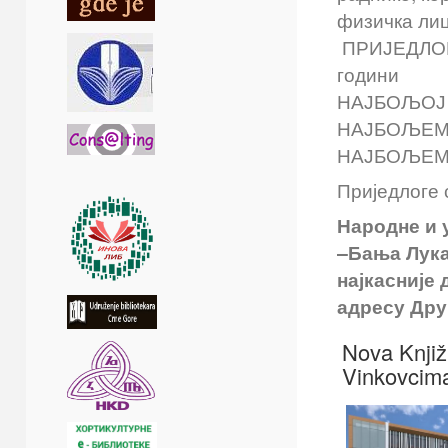
физичка лиц
ПРИЈЕДЛОГ
години
НАЈБОЉОЈ
НАЈБОЉЕМ
НАЈБОЉЕМ 
Приједлоге 
Народне
и 
–Бања Лука
најкасније
адресу Др
Nova Knjiž
Vinkovcim