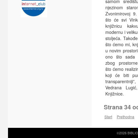
samom središt
njezinom star
Zvonimirovoj 9
što će svi Vink
knjižnicu kakv
modernu i veliku
stoljeća. Takođ
što ćemo mi, knj
u novim prostori
ono što sada
zbog prostorne
što ćemo realizi
koji će biti pun
transparentniji”
Vedrana Lugić, 
Knjižnice.
Strana 34 o
Start
Prethodna
©2026 BIBLI