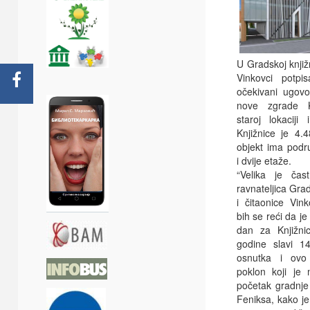
U Gradskoj knjižn
Vinkovci potpi
očekivani ugovo
nove zgrade K
staroj lokaciji
Knjižnice je 4.
objekt ima podr
i dvije etaže.
“Velika je čas
ravnateljica Gra
i čitaonice Vink
bih se reći da je
dan za Knjižni
godine slavi 14
osnutka i ovo 
poklon koji je 
početak gradnje
Feniksa, kako je