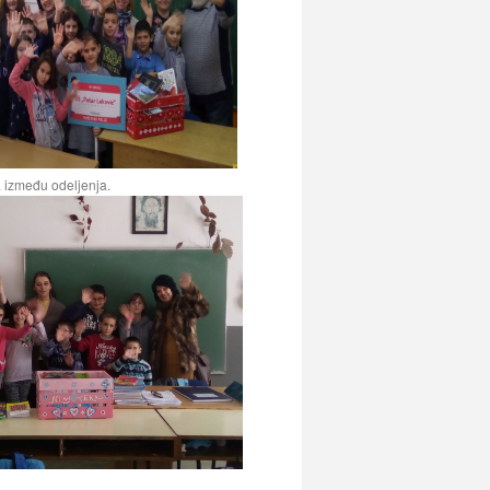
ga između odeljenja.