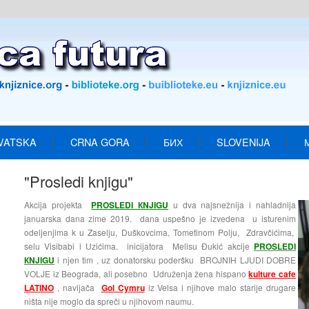
VATSKA
CRNA GORA
БИХ
SLOVENIJA
"Prosledi knjigu"
Akcija projekta
PROSLEDI КNJIGU
u dva najsnežnija i nahladnija
januarska dana zime 2019. dana uspešno je izvedena u isturenim
odeljenjima k u Zaselju, Duškovcima, Tometinom Polju, Zdravčićima,
selu Visibabi i Uzićima. inicijatora Melisu Đukić akcije
PROSLEDI
КNJIGU
i njen tim , uz donatorsku poderšku BROJNIH LJUDI DOBRE
VOLJE iz Beograda, ali posebno Udruženja žena hispano
kulture cafe
LATINO
, navijača
Gol Cymru
iz Velsa i njihove malo starije drugare
ništa nije moglo da spreči u njihovom naumu.