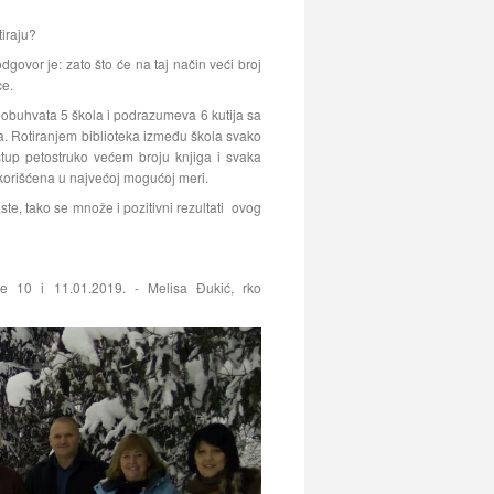
tiraju?
dgovor je: zato što će na taj način veći broj
ce.
t obuhvata 5 škola i podrazumeva 6 kutija sa
. Rotiranjem biblioteka između škola svako
stup petostruko većem broju knjiga i svaka
iskorišćena u najvećoj mogućoj meri.
ste, tako se množe i pozitivni rezultati ovog
je 10 i 11.01.2019. - Melisa Đukić, rko