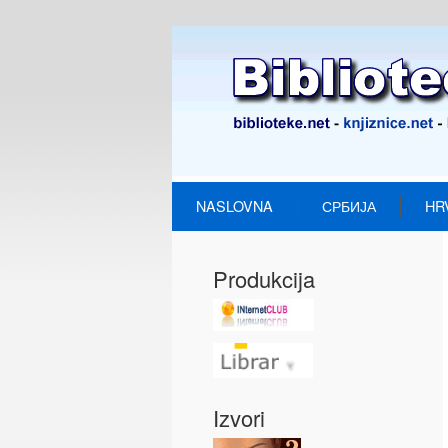
NASLOVNA
СРБИЈА
HR
Produkcija
Izvori