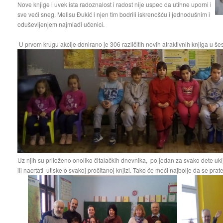
Nove knjige i uvek ista radoznalost i radost nije uspeo da utihne uporni i
sve veći sneg. Melisu Đukić i njen tim bodrili iskrenošću i jednodušnim i
oduševljenjem najmlađi učenici.
U prvom krugu akcije donirano je 306 različitih novih atraktivnih knjiga u šest 
Uz njih su priloženo onoliko čitalačkih dnevnika, po jedan za svako dete uklj
ili nacrtati utiske o svakoj pročitanoj knjizi. Tako će moći najbolje da se prat