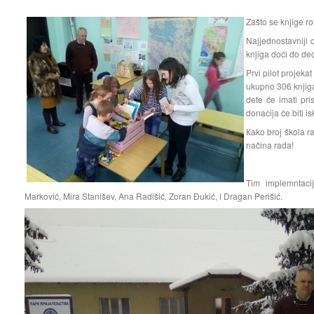
Zašto se knjige ro
Najjednostavniji o
knjiga doći do de
Prvi pilot projeka
ukupno 306 knjiga
dete će imati pri
donacija će biti 
Кako broj škola ra
načina rada!
Tim implemntaci
Marković, Mira Stanišev, Ana Radišić, Zoran Đukić, i Dragan Perišić.