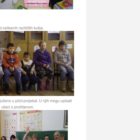
oslikanih različitih kutija.
učeno u pilot projekat. U njih mogu upisati
e utisci o pročitanom.