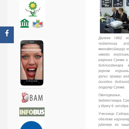
Далеке 1962. г
читаоница ус
манифестацију к
имати окупљањ
радника Срема и 
библиотекара
једном годиш
даљи правци раз
посебно библио
подручју Срема.
Овогодишњи,
библиотекара Сре
у Иригу 6. октобра
Учесници Сабора
обележе најзнача
јубилеје из наш