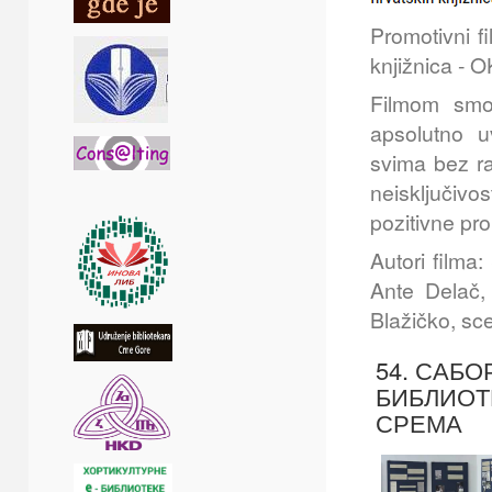
Promotivni f
knjižnica -
Filmom smo 
apsolutno u
svima bez ra
neisključivo
pozitivne pr
Autori filma
Ante Delač,
Blažičko, sce
54. САБО
БИБЛИОТ
СРЕМА