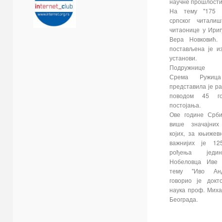
научне прошлост
На тему "175 г
српског читали
читаонице у Ириг
Вера Новковић.
постављена је и
установи. П
Подружнице б
Срема Ружица
представила је р
поводом 45 г
постојања.
Ове године Срби
више значајних
којих, за књижев
важнијих је 12
рођења једин
Нобеловца Иве 
тему "Иво Ан
говорио је докт
наука проф. Миха
Београда.