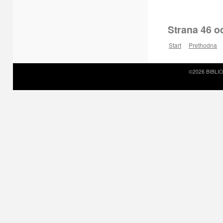
Strana 46 o
Start
Prethodna
©2026 BIBLI
Prirodni kamen c