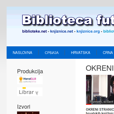
NASLOVNA
СРБИЈА
HRVATSKA
CRNA
OKRENI
Produkcija
Izvori