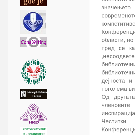
значењет
современо
компетитиве
Конференци
области, но
пред се ка
,несоодве
библиотечн
библиотечни
дејноста и
поголема ви
Од другата
членовите
инспирација
Честитк
Конференциј