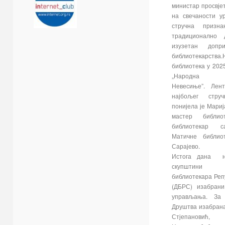
министар просвјет
на свечаности у
стручна призн
традиционално 
изузетан допри
библиотекарства.
библиотека у 2025
„Народна б
Невесиње”. Лен
најбољег струч
понијела је Мари
мастер библио
библиотекар с
Матичне библио
Сарајево.
Истога дана 
скупштини
библиотекара Реп
(ДБРС) изабрани
управљања. За 
Друштва изабрана
Стјепановић, 