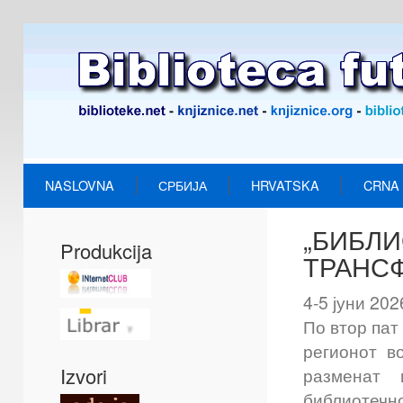
NASLOVNA
СРБИЈА
HRVATSKA
CRNA
„БИБЛИ
Produkcija
ТРАНС
4-5 јуни 202
По втор пат
регионот в
Izvori
разменат 
библиотечн