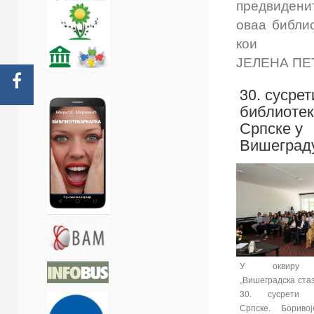
предвиденит
оваа библи
кои
ЈЕЛЕНА ПЕ
30. сусрет
библиоте
Српске у
Вишеград
У оквиру с
„Вишеградска ста
30. сусрети б
Српске. Боривој