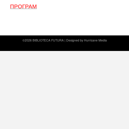
ПРОГРАМ
©2026 BIBLIOTECA FUTURA |
Designed by Hurricane
Media
Prirodni kamen cena
Dekorativni kamen cena
Prirodni kamen Beograd