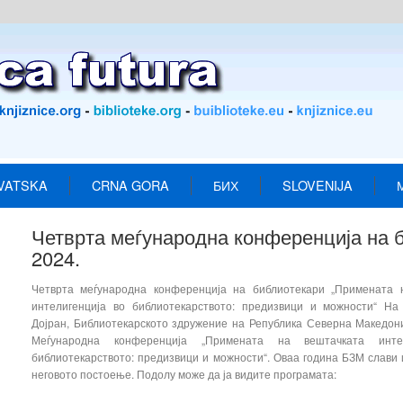
VATSKA
CRNA GORA
БИХ
SLOVENIJA
Четврта меѓународна конференција на
2024.
Четврта меѓународна конференција на библиотекари „Примената 
интелигенција во библиотекарството: предизвици и можности“ На 
Дојран, Библиотекарското здружение на Република Северна Македон
Меѓународна конференција „Примената на вештачката инте
библиотекарството: предизвици и можности“. Оваа година БЗМ слави 
неговото постоење. Подолу може да ја видите програмата: