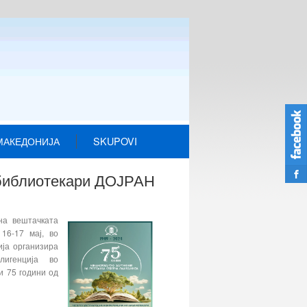
МАКЕДОНИЈА
SKUPOVI
 библиотекари ДОЈРАН
на вештачката
16-17 мај, во
ија организира
лигенција во
и 75 години од