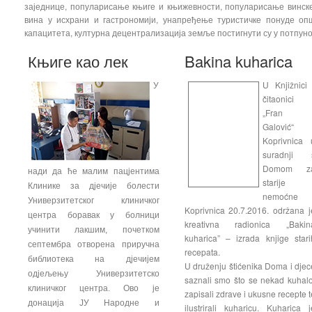
заједнице, популарисање књиге и књижевности, популарисање винске к
вина у исхрани и гастрономији, унапређење туристичке понуде оп
капацитета, културна децентрализација земље постигнути су у потпуно
Књиге као лек
Bakina kuharica
U Knjižnici 
У
čitaonici
„Fran
Galović“
Koprivnica 
suradnji 
Domom z
нади да ће малим пацјентима
starije 
Клинике за дјечије болести
nemoćne
Универзитетског клиничког
Koprivnica 20.7.2016. održana j
центра боравак у болници
kreativna radionica „Bakin
учинити лакшим, почетком
kuharica” – izrada knjige stari
септембра отворена приручна
recepata.
библиотека на дјечијем
U druženju štićenika Doma i djec
одјељењу Универзитетско
saznali smo što se nekad kuhalo
клиничког центра. Ово је
zapisali zdrave i ukusne recepte t
донација ЈУ Народне и
ilustrirali kuharicu. Kuharica j