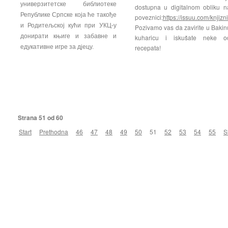
универзитетске библиотеке
dostupna u digitalnom obliku n
Републике Српске која ће такође
poveznici:
https://issuu.com/knjiz
и Родитељској кући при УКЦ-у
Pozivamo vas da zavirite u Bakin
донирати књиге и забавне и
kuharicu i iskušate neke o
едукативне игре за дјецу.
recepata!
Strana 51 od 60
Start
Prethodna
46
47
48
49
50
51
52
53
54
55
S