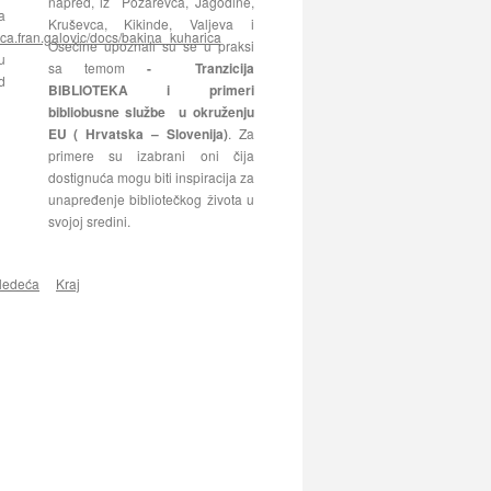
napred, iz Požarevca, Jagodine,
a
Kruševca, Kikinde, Valjeva i
nica.fran.galovic/docs/bakina_kuharica
Osečine upoznali su se u praksi
u
sa temom
- Tranzicija
d
BIBLIOTEKA i primeri
bibliobusne službe u okruženju
EU ( Hrvatska – Slovenija)
. Za
primere su izabrani oni čija
dostignuća mogu biti inspiracija za
unapređenje bibliotečkog života u
svojoj sredini.
ledeća
Kraj