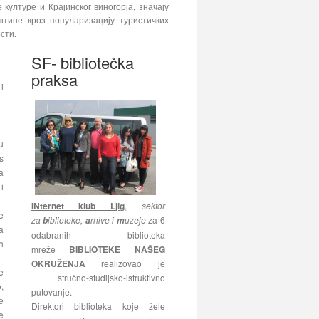
ултуре и Крајинског виногорја, значају
штине кроз популаризацију туристичких
сти.
SF- bibliotečka
praksa
i
u
s
a
i
INternet klub Ljig
,
sektor
e
za
iblioteke,
rhive i
uzeje
za 6
b
a
m
a
odabranih biblioteka
h
mreže
BIBLIOTEKE NAŠEG
OKRUŽENJA
realizovao je
e
stručno-studijsko-istruktivno
,
putovanje.
e
Direktori biblioteka koje žele
e