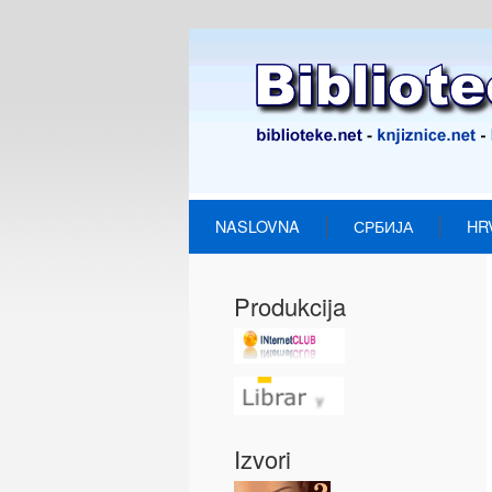
NASLOVNA
СРБИЈА
HR
Produkcija
Izvori