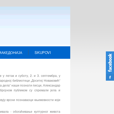
МАКЕДОНИЈА
SKUPOVI
 у петак и суботу, 2. и 3. септембра, у
Народној библиотеци „Доситеј Новаковић“
ра дела“ наши познати писци, Александар
бројном публиком су спремали јела и
твују врсни познаваоци књижевности који
ивала - обогаћивање културног живота