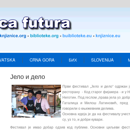
VATSKA
CRNA GORA
БИХ
SLOVENIJA
Јело и дело
Први фестивал „Јело и дело“ одржан је
ресторану - Код старог фијакера - и у 
Неготин. Под геслом „права јела уз доб
Гаталица и Милош Латиновић, пред 
говорили о књижевним делима.
Основна идеја је да на фестивалу учес
су, уз то, и добри кувари.
Фестивал је имао добар одзив код публике. Основни циљеви фест