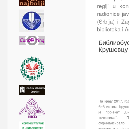
regiji u kon
radionice j
(Srbija) i Z
biblioteka i
Библиобус
Крушевцу
На крају 2017. г
библиотека Круш
је пројекат „Б
точковима“. 
суфинансирало 
културе и инфор