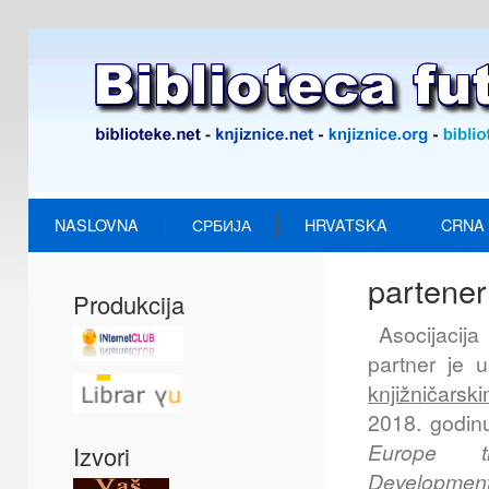
NASLOVNA
СРБИЈА
HRVATSKA
CRNA
partener
Produkcija
Asocijacija
partner je 
knjižničarsk
2018. godinu
Europe t
Izvori
Developmen