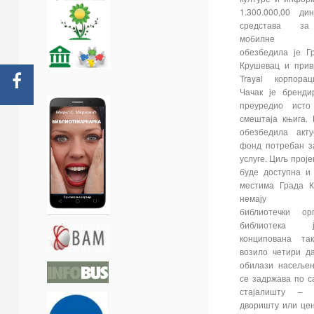
1.300.000,00 ди
средстава за
мобилне би
обезбедила је Г
Крушевац и прив
Trayal корпораци
Чачак је бренди
преуредио исто
смештаја књига. 
обезбедила акт
фонд потребан з
услуге. Циљ проје
буде доступна и
местима Града К
немају ста
библиотечки орг
библиотека 
конципована та
возило четири д
обилази насељен
се задржава по с
стајалишту –
дворишту или це